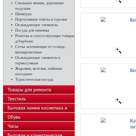
Спальные мешки, дорожные
подушки
Шампура
Портативные плиты и горелки
Ко
Охлаждающие элементы
Посуда для пикника
Решетка и сопутствующие товары
д/барбекю
Сетка затеняющие от солнца ,
маскировочные
Охлаждающие элементы к
термосумкам
Жаровни, котелки, чайники
Ко
походные
Туристическая посуда
Товары для ремонта
Текстиль
Бытовая химия косметика и
парфюмерия
Обувь
Ка
Часы
ли
Бытовая и климатическая