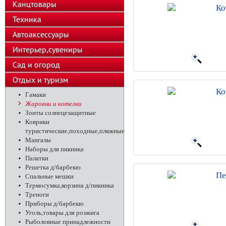
Канцтовары
Ко
Техника
Автоаксессуары
Интерьер,сувениры
Сад и огород
Отдых и туризм
Ко
Гамаки
Жаровни и котелки
Зонты солнецезащитные
Коврики
туристические,походные,пляжные
Мангалы
Наборы для пикника
Палатки
Решетка д/барбекю
Пе
Спальные мешки
Термосумка,корзина д/пикника
Треноги
Приборы д/барбекю
Уголь,товары для розжига
Рыболовные принадлежности