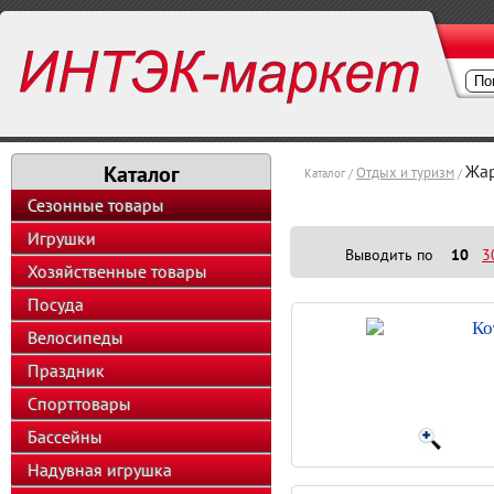
Каталог
Жар
Отдых и туризм
Каталог /
/
Сезонные товары
Игрушки
Выводить по
10
3
Хозяйственные товары
Посуда
Ко
Велосипеды
Праздник
Спорттовары
Бассейны
Надувная игрушка