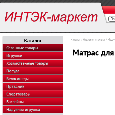
Каталог
Наду
Каталог / Надувная игрушка /
Сезонные товары
Матрас для
Игрушки
Хозяйственные товары
Посуда
Велосипеды
Праздник
Спорттовары
Бассейны
Надувная игрушка