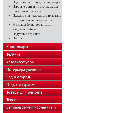
Надувные матрацы, плоты, лодки
Игровые центры, батуты, шары
для сухого бассейна
Изделия для подводного плавания
Круги,нарукавники,жилеты
Матрацы флокированные и
надувная мебель
Надувные игрушки
Насосы
Канцтовары
Техника
Автоаксессуары
Интерьер,сувениры
Сад и огород
Отдых и туризм
Товары для ремонта
Текстиль
Бытовая химия косметика и