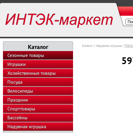
Каталог
Матр
Каталог / Надувная игрушка /
Сезонные товары
59
Игрушки
Хозяйственные товары
Посуда
Велосипеды
Праздник
Спорттовары
Бассейны
Надувная игрушка