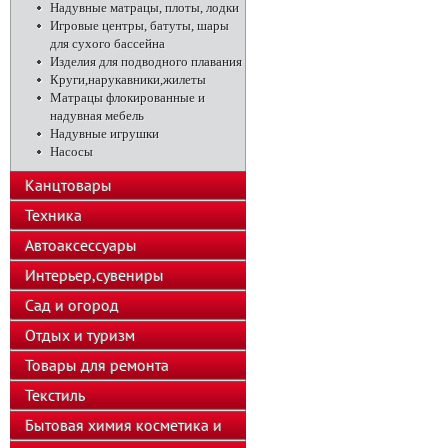
Надувные матрацы, плоты, лодки
Игровые центры, батуты, шары
для сухого бассейна
Изделия для подводного плавания
Круги,нарукавники,жилеты
Матрацы флокированные и
надувная мебель
Надувные игрушки
Насосы
Канцтовары
Техника
Автоаксессуары
Интерьер,сувениры
Сад и огород
Отдых и туризм
Товары для ремонта
Текстиль
Бытовая химия косметика и