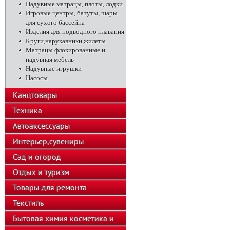
Надувные матрацы, плоты, лодки
Игровые центры, батуты, шары
для сухого бассейна
Изделия для подводного плавания
Круги,нарукавники,жилеты
Матрацы флокированные и
надувная мебель
Надувные игрушки
Насосы
Канцтовары
Техника
Автоаксессуары
Интерьер,сувениры
Сад и огород
Отдых и туризм
Товары для ремонта
Текстиль
Бытовая химия косметика и