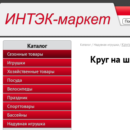
Каталог
Круг
Каталог / Надувная игрушка /
Сезонные товары
Круг на 
Игрушки
Хозяйственные товары
Посуда
Велосипеды
Праздник
Спорттовары
Бассейны
Надувная игрушка