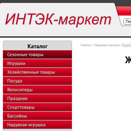
Каталог
Круг
Каталог / Надувная игрушка /
Сезонные товары
Ж
Игрушки
Хозяйственные товары
Посуда
Велосипеды
Праздник
Спорттовары
Бассейны
Надувная игрушка