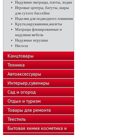
Надувные матрацы, плоты, лодки
Игровые центры, батуты, шары
для сухого бассейна
Изделия для подводного плавания
Круги,нарукавники,жилеты
Матрацы флокированные и
надувная мебель
Надувные игрушки
Насосы
Канцтовары
Техника
Автоаксессуары
Интерьер,сувениры
Сад и огород
Отдых и туризм
Товары для ремонта
Текстиль
Бытовая химия косметика и