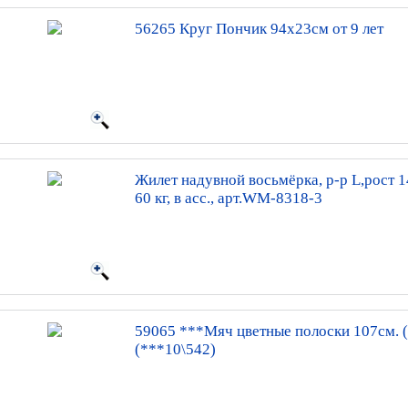
56265 Круг Пончик 94х23см от 9 лет
Жилет надувной восьмёрка, р-р L,рост 1
60 кг, в асс., арт.WM-8318-3
59065 ***Мяч цветные полоски 107см. 
(***10\542)