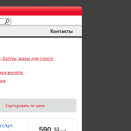
Контакты
 батуты, шары для сухого
ики,жилеты
шки
Сортировать по цене
 (Арт.
590
.
53