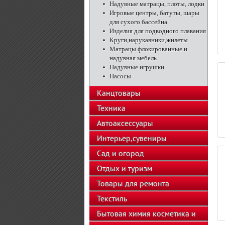
Надувные матрацы, плоты, лодки
Игровые центры, батуты, шары
для сухого бассейна
Изделия для подводного плавания
Круги,нарукавники,жилеты
Матрацы флокированные и
надувная мебель
Надувные игрушки
Насосы
Канцтовары
Техника
Автоаксессуары
Интерьер,сувениры
Сад и огород
Отдых и туризм
Товары для ремонта
Текстиль
Бытовая химия косметика и