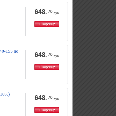
648
.
70
руб
40-155 до
648
.
70
руб
(10%)
648
.
70
руб