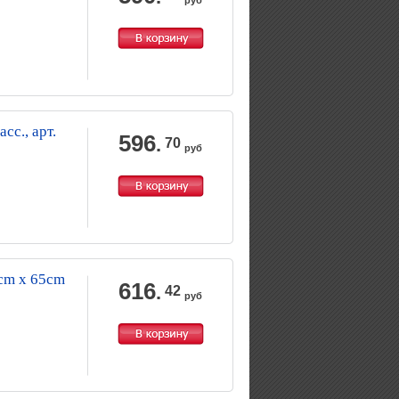
руб
сс., арт.
596
.
70
руб
6cm x 65cm
616
.
42
руб