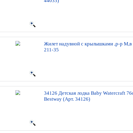
44033)
Жилет надувной с крылышками ,р-р М,в а
211-35
34126 Детская лодка Baby Watercraft 7
Bestway (Арт. 34126)