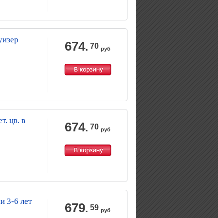
уизер
674
.
70
руб
. цв. в
674
.
70
руб
и 3-6 лет
679
.
59
руб