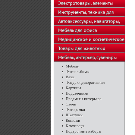
телефоны
Электротовары, элементы
питания, освещение
Инструменты, техника для
подсобного хозяйства
Автоаксессуары, навигаторы,
автозвук
Мебель для офиса
Медицинское и косметическое
оборудование
Товары для животных
Мебель,интерьер,сувениры
Мебель
Фотоальбомы
Вазы
Фигурки декоративные
Картины
Подсвечники
Предметы интерьера
Свечи
Фоторамки
Шкатулки
Копилки
Ключницы
Подарочные наборы