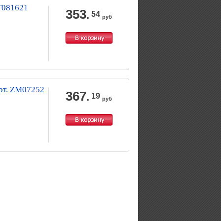
LT081621
353
.
54
руб
арт. ZM07252
367
.
19
руб