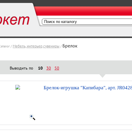
Брелок
Мебель,интерьер,сувениры
Каталог /
/
Выводить по
10
30
50
Брелок-игрушка "Капибара", арт. JR042