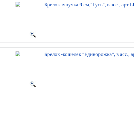
Брелок тянучка 9 см,"Гусь", в асс., арт.
Брелок -кошелек "Единорожка", в асс., 