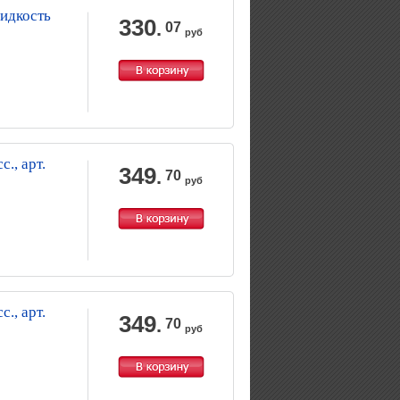
идкость
330
.
07
0
руб
с., арт.
349
.
70
руб
с., арт.
349
.
70
руб