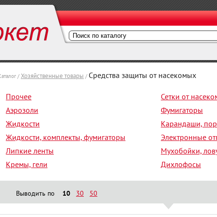
Средства защиты от насекомых
Хозяйственные товары
Каталог /
/
Прочее
Сетки от насек
Аэрозоли
Фумигаторы
Жидкости
Карандаши, по
Жидкости, комплекты, фумигаторы
Электронные от
Липкие ленты
Мухобойки, лов
Кремы, гели
Дихлофосы
Выводить по
10
30
50