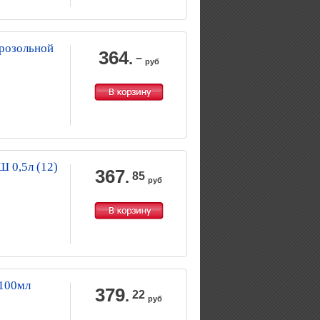
эрозольной
364
.
–
руб
Ш 0,5л (12)
367
.
85
руб
 100мл
379
.
22
руб