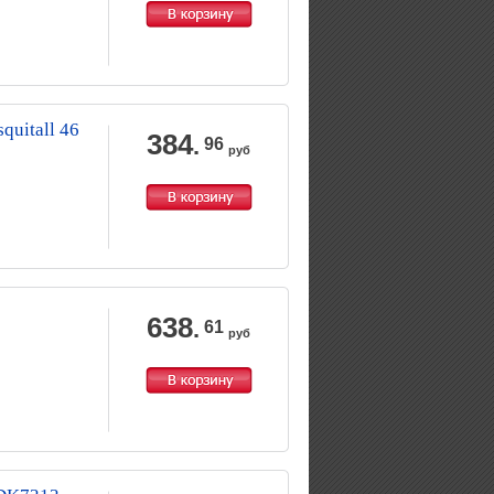
quitall 46
384
.
96
руб
638
.
61
руб