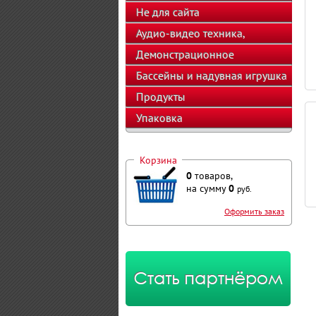
Не для сайта
Аудио-видео техника,
телефоны, калькуляторы
Демонстрационное
оборудование
Бассейны и надувная игрушка
Продукты
Упаковка
Корзина
0
товаров,
на сумму
0
руб.
Оформить заказ