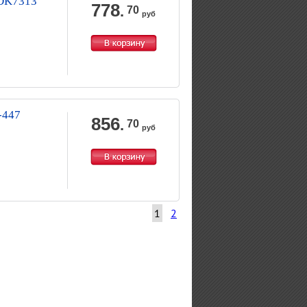
YDK7313
778
.
70
руб
-447
856
.
70
руб
1
2