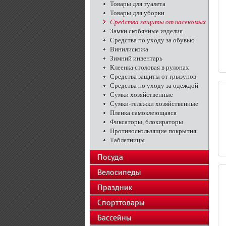
Товары для туалета
Товары для уборки
Средства защиты от насекомых
Замки.скобянные изделия
Средства по уходу за обувью
Винилискожа
Зимний инвентарь
Клеенка столовая в рулонах
Средства защиты от грызунов
Средства по уходу за одеждой
Сумки хозяйственные
Сумки-тележки хозяйственные
Пленка самоклеющаяся
Фиксаторы, блокираторы
Противоскользящие покрытия
Таблетницы
Посуда
Велосипеды
Праздник
Спорттовары
Бассейны