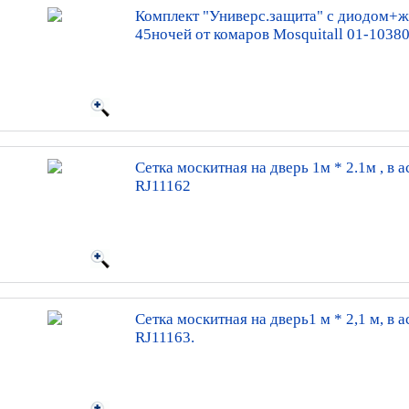
Комплект "Универс.защита" с диодом+ж
45ночей от комаров Mosquitall 01-1038
Сетка москитная на дверь 1м * 2.1м , в ас
RJ11162
Сетка москитная на дверь1 м * 2,1 м, в ас
RJ11163.