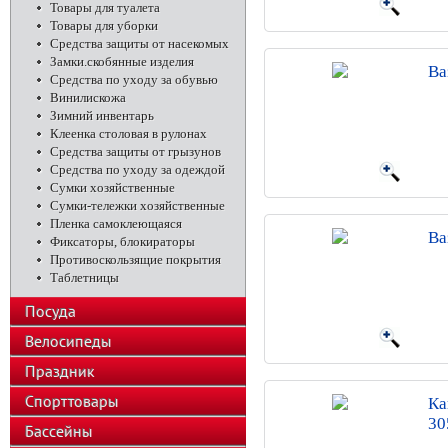
Товары для туалета
Товары для уборки
Средства защиты от насекомых
Замки.скобянные изделия
Ва
Средства по уходу за обувью
Винилискожа
Зимний инвентарь
Клеенка столовая в рулонах
Средства защиты от грызунов
Средства по уходу за одеждой
Сумки хозяйственные
Сумки-тележки хозяйственные
Пленка самоклеющаяся
Ва
Фиксаторы, блокираторы
Противоскользящие покрытия
Таблетницы
Посуда
Велосипеды
Праздник
Спорттовары
Ка
30
Бассейны