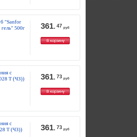
б "Sanfor
361
.
47
 гель" 500г
руб
ния с
361
.
73
028 Т (ЧЗ))
руб
ния с
361
.
73
28 Т (ЧЗ))
руб