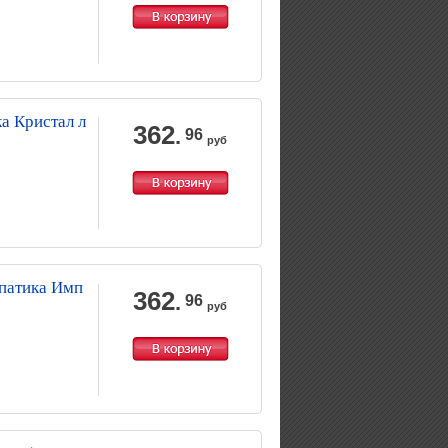
а Кристал л
362
.
96
руб
патика Имп
362
.
96
руб