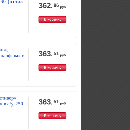
йк (в стиле
362
.
96
руб
анж,
363
.
51
 парфюм» в
руб
ветивер»
363
.
51
в а/у, 250
руб