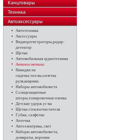
Канцтовары
Техника
Автоаксессуары
Автотехника
Аксессуары
Видиорегистраторы,радар-
детектор
Щетки
Автомобильная аудиотехника
Автокосметика
Накидки на
сиденье,чехлы,оплетка
руля,коврики.
Наборы автомобилиста
Солнцезащитные
шторы,тонировочная пленка
Детские удерж.ус-ва
Щетки стеклоочистителя
Губки, салфетки
Аптечка
Автоэлектрика, свет
Наборы автомобилиста,
домкраты, воронки