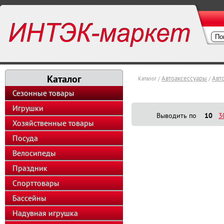
Каталог
Автоаксессуары
Авт
Каталог /
/
Сезонные товары
Игрушки
Выводить по
10
3
Хозяйственные товары
Посуда
Велосипеды
Праздник
Спорттовары
Бассейны
Надувная игрушка