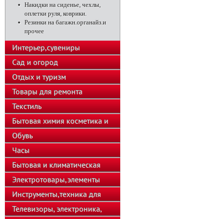
Накидки на сиденье, чехлы,
оплетки руля, коврики.
Резинки на багажн.органайз.и
прочее
Интерьер,сувениры
Сад и огород
Отдых и туризм
Товары для ремонта
Текстиль
Бытовая химия косметика и
парфюмерия
Обувь
Часы
Бытовая и климатическая
техника
Электротовары,элементы
питания
Инструменты,техника для
подсобного хозяйства
Телевизоры, электроника,