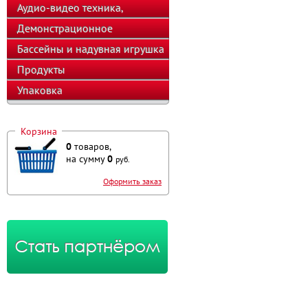
Аудио-видео техника,
телефоны, калькуляторы
Демонстрационное
оборудование
Бассейны и надувная игрушка
Продукты
Упаковка
Корзина
0
товаров,
на сумму
0
руб.
Оформить заказ