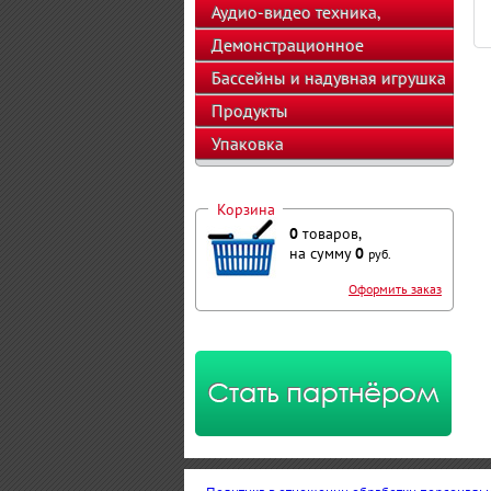
Аудио-видео техника,
телефоны, калькуляторы
Демонстрационное
оборудование
Бассейны и надувная игрушка
Продукты
Упаковка
Корзина
0
товаров,
на сумму
0
руб.
Оформить заказ