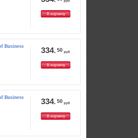
руб
f Business
334
.
50
руб
f Business
334
.
50
руб