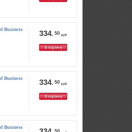
f Business
334
.
50
руб
f Business
334
.
50
руб
f Business
334
.
50