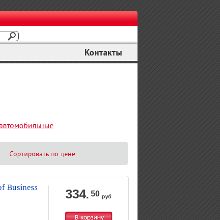
Контакты
 автомобильные
Сортировать по цене
f Business
334
.
50
руб