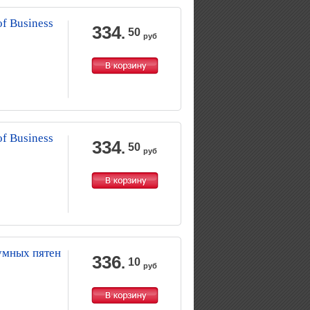
f Business
334
.
50
руб
f Business
334
.
50
руб
умных пятен
336
.
10
руб