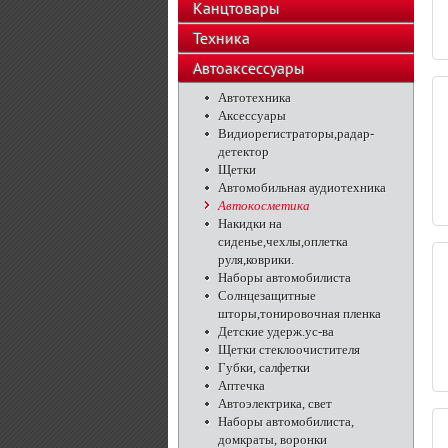
Канцтовары
Техника
Автоаксессуары
Автотехника
Аксессуары
Видиорегистраторы,радар-
детектор
Щетки
Автомобильная аудиотехника
Автокосметика
Накидки на
сиденье,чехлы,оплетка
руля,коврики.
Наборы автомобилиста
Солнцезащитные
шторы,тонировочная пленка
Детские удерж.ус-ва
Щетки стеклоочистителя
Губки, салфетки
Аптечка
Автоэлектрика, свет
Наборы автомобилиста,
домкраты, воронки