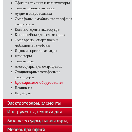
телефоны
Офисная техника и калькуляторы
Телевизионные антенны
Аудио и видеотехника
Смарфоны и мобильные телефоны
смарт-часы
Компьютерные аксессуары
Кронштейны для телевизоров
Смартфоны, смарт-часы и
мобильные телефоны
Игровые приставки, игры
Принтеры
Телевизоры
Аксессуары для смартфонов
Стационарные телефоны и
аксессуары
Проекционное оборудование
Планшеты
Ноутбуки
Электротовары, элементы
питания, освещение
Инструменты, техника для
подсобного хозяйства
Автоаксессуары, навигаторы,
автозвук
Мебель для офиса