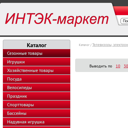
Каталог
Телевизоры, электро
Каталог /
Сезонные товары
Игрушки
Выводить по
10
3
Хозяйственные товары
Посуда
Велосипеды
Праздник
Спорттовары
Бассейны
Надувная игрушка