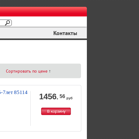
Контакты
Сортировать по цене
↑
-7лет 85114
1456
.
56
руб