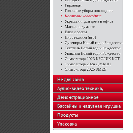
Гирлянды
Головные уборы новогодние
Костюмы новогодние
Украшения для дома и офиса
Маски, полумаски
Елки и сосны
Пиротехника (игр)
Сувениры Новый год и Рождество
Текстиль Новый год и Рождество
Упаковка Новый год и Рождество
Символ года 2023 КРОЛИК КОТ
Символ года 2024 ДРАКОН
Символ года 2025 ЗМЕЯ
Не для сайта
Аудио-видео техника,
телефоны, калькуляторы
Демонстрационное
оборудование
Бассейны и надувная игрушка
Продукты
Упаковка