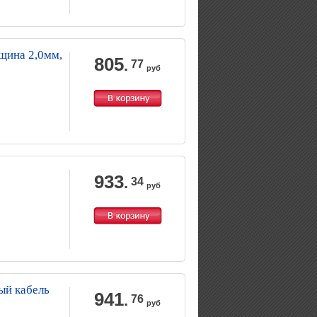
щина 2,0мм,
805
.
77
руб
933
.
34
руб
ый кабель
941
.
76
руб