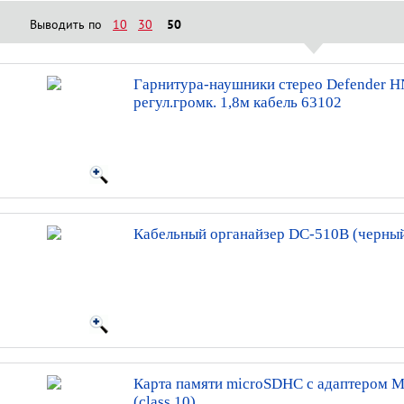
Выводить по
10
30
50
Гарнитура-наушники стерео Defender H
регул.громк. 1,8м кабель 63102
Кабельный органайзер DC-510В (черны
Карта памяти microSDHC с адаптером 
(class 10)