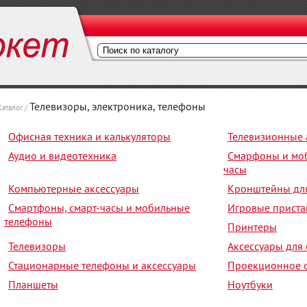
Телевизоры, электроника, телефоны
Каталог /
Офисная техника и калькуляторы
Телевизионные 
Аудио и видеотехника
Смарфоны и моб
часы
Компьютерные аксессуары
Кронштейны для
Смартфоны, смарт-часы и мобильные
Игровые приста
телефоны
Принтеры
Телевизоры
Аксессуары для
Стационарные телефоны и аксессуары
Проекционное 
Планшеты
Ноутбуки