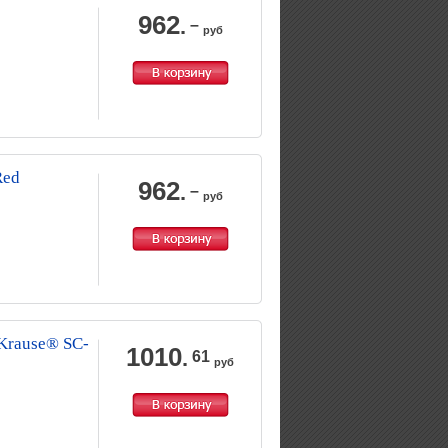
962
.
–
руб
Red
962
.
–
руб
Krause® SC-
1010
.
61
руб