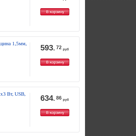
щина 1,5мм,
593
.
72
руб
х3 Вт, USB,
634
.
86
руб