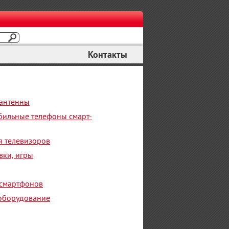
Контакты
антенны
ильные телефоны смарт-
 телевизоров
вки, игры
 смартфонов
оборудование