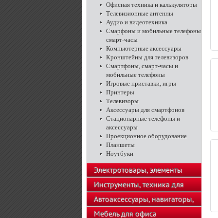
телефоны
Офисная техника и калькуляторы
Телевизионные антенны
Аудио и видеотехника
Смарфоны и мобильные телефоны
смарт-часы
Компьютерные аксессуары
Кронштейны для телевизоров
Смартфоны, смарт-часы и
мобильные телефоны
Игровые приставки, игры
Принтеры
Телевизоры
Аксессуары для смартфонов
Стационарные телефоны и
аксессуары
Проекционное оборудование
Планшеты
Ноутбуки
Электротовары, элементы
питания, освещение
Инструменты, техника для
подсобного хозяйства
Автоаксессуары, навигаторы,
автозвук
Мебель для офиса