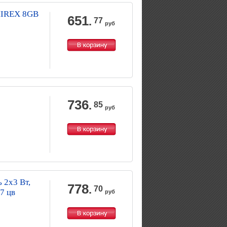
MIREX 8GB
651
.
77
руб
736
.
85
руб
 2х3 Вт,
778
.
70
7 цв
руб