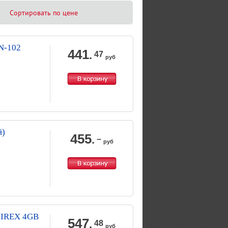
Сортировать по цене
N-102
441
.
47
руб
й)
455
.
–
руб
MIREX 4GB
547
.
48
руб