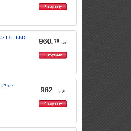
2х3 Вт, LED
960
.
70
руб
-Blue
962
.
–
руб