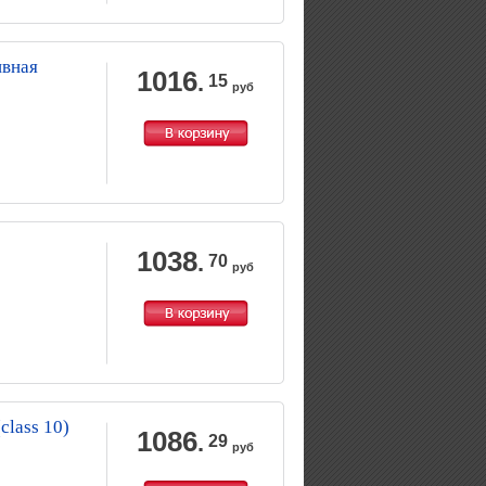
ивная
1016
.
15
руб
1038
.
70
руб
lass 10)
1086
.
29
руб