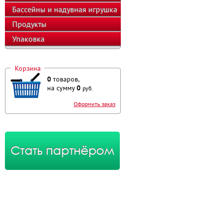
оборудование
Бассейны и надувная игрушка
Продукты
Упаковка
Корзина
0
товаров,
на сумму
0
руб.
Оформить заказ