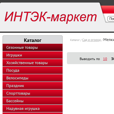
Каталог
Мелки
Сад и огород
Каталог /
/
Сезонные товары
Игрушки
Выводить по
10
3
Хозяйственные товары
Посуда
Велосипеды
Праздник
Спорттовары
Бассейны
Надувная игрушка