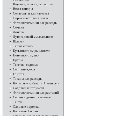
Ящики для рассады,парник
Вилы.топоры
Секаторы и т.д.(навеска)
Опрыскиватели садовые
Фитосветильники для рассады
Семена
Лопаты
Душ садовый,умывальники
Шланги
Тяпки,мотыги
Культиваторы,рыхлители
Поилки,кормушки
Пруды
Тележки садовые
Серп,пила,коса
Грунты
Товары для рассады
Кормовые добавки (Премиксы)
Садовый инструмент
Фитосветильники для растений
Септики дачных туалетов
Тенты
Садовые дорожки
Капельный полив
Ограждения, садовые решетки,