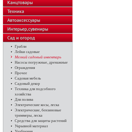
Канцтовары
Техника
Автоаксессуары
Интерьер,сувениры
Сад и огород
Грабли
Лейки садовые
Мелкий садовый инвентарь
Насосы погружные, дренажные
Ограждения
Прочее
Садовая мебель
Садовый декор
Техника для подсобного
хозяйства
Для полива
Электрические косы, леска
Электрические, бензиновые
триммеры, леска
Средства для защиты растений
Укрывной материал
Удобрения