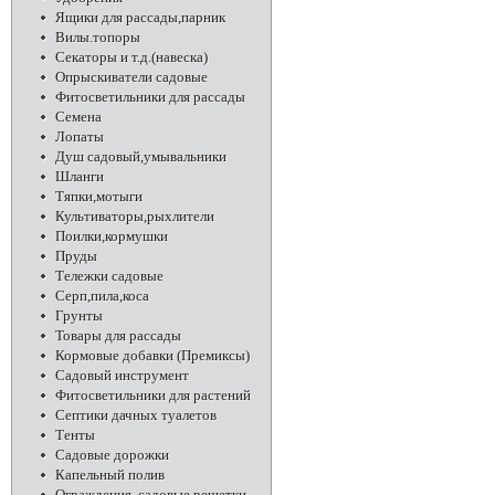
Ящики для рассады,парник
Вилы.топоры
Секаторы и т.д.(навеска)
Опрыскиватели садовые
Фитосветильники для рассады
Семена
Лопаты
Душ садовый,умывальники
Шланги
Тяпки,мотыги
Культиваторы,рыхлители
Поилки,кормушки
Пруды
Тележки садовые
Серп,пила,коса
Грунты
Товары для рассады
Кормовые добавки (Премиксы)
Садовый инструмент
Фитосветильники для растений
Септики дачных туалетов
Тенты
Садовые дорожки
Капельный полив
Ограждения, садовые решетки,