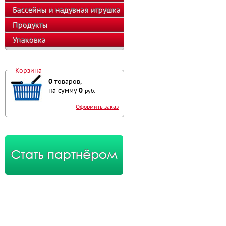
оборудование
Бассейны и надувная игрушка
Продукты
Упаковка
Корзина
0
товаров,
на сумму
0
руб.
Оформить заказ