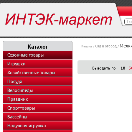
Каталог
Мелки
Сад и огород
Каталог /
/
Сезонные товары
Игрушки
Выводить по
10
3
Хозяйственные товары
Посуда
Велосипеды
Праздник
Спорттовары
Бассейны
Надувная игрушка