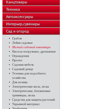
Канцтовары
Техника
Автоаксессуары
Интерьер,сувениры
Сад и огород
Грабли
Лейки садовые
Мелкий садовый инвентарь
Насосы погружные, дренажные
Ограждения
Прочее
Садовая мебель
Садовый декор
Техника для подсобного
хозяйства
Для полива
Электрические косы, леска
Электрические, бензиновые
триммеры, леска
Средства для защиты растений
Укрывной материал
Удобрения