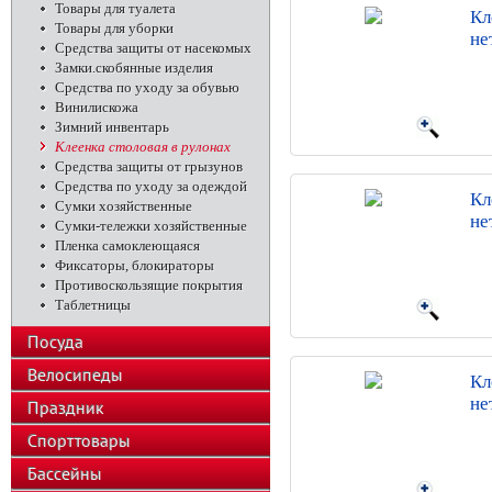
Товары для туалета
Кл
Товары для уборки
не
Средства защиты от насекомых
Замки.скобянные изделия
Средства по уходу за обувью
Винилискожа
Зимний инвентарь
Клеенка столовая в рулонах
Средства защиты от грызунов
Средства по уходу за одеждой
Кл
Сумки хозяйственные
не
Сумки-тележки хозяйственные
Пленка самоклеющаяся
Фиксаторы, блокираторы
Противоскользящие покрытия
Таблетницы
Посуда
Велосипеды
Кл
не
Праздник
Спорттовары
Бассейны