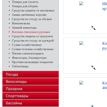
Товары для туалета
Шв
Товары для уборки
ар
Средства защиты от насекомых
Замки.скобянные изделия
Средства по уходу за обувью
Винилискожа
Зимний инвентарь
Клеенка столовая в рулонах
Средства защиты от грызунов
Средства по уходу за одеждой
Кл
Сумки хозяйственные
ру
Сумки-тележки хозяйственные
Пленка самоклеющаяся
Фиксаторы, блокираторы
Противоскользящие покрытия
Таблетницы
Посуда
Велосипеды
Кл
46
Праздник
Спорттовары
Бассейны