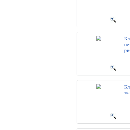
Кл
не
ри
Кл
тк