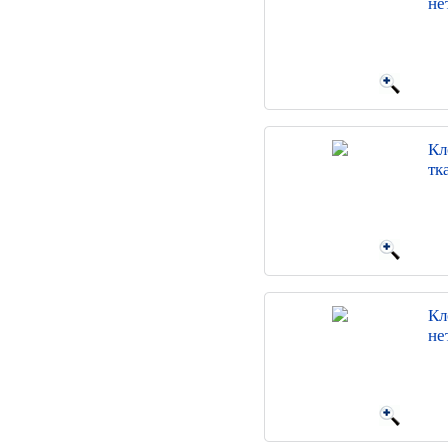
не
Кл
тк
Кл
не