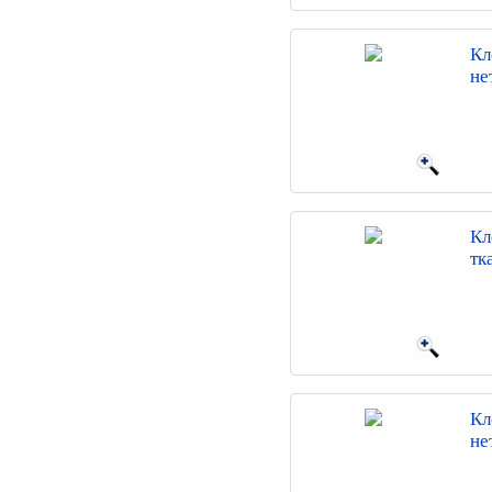
Кл
не
Кл
тк
Кл
не