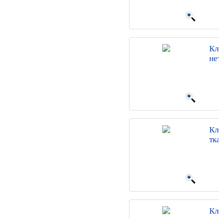
Кл
не
Кл
тк
Кл