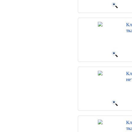
Кл
тк
Кл
не
Кл
тк