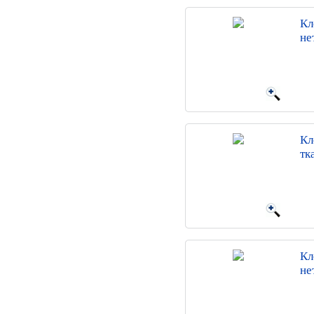
Кл
не
Кл
тк
Кл
не