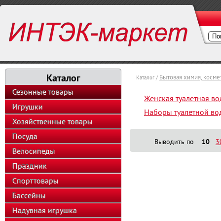
Каталог
Бытовая химия, косм
Каталог /
Сезонные товары
Женская туалетная во
Игрушки
Наборы туалетной во
Хозяйственные товары
Посуда
Выводить по
10
3
Велосипеды
Праздник
Спорттовары
Бассейны
Надувная игрушка