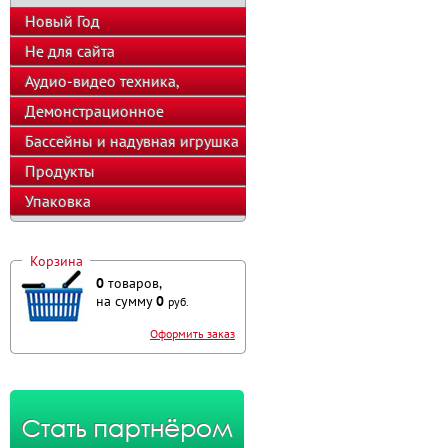
Новый Год
Не для сайта
Аудио-видео техника,
телефоны, калькуляторы
Демонстрационное
оборудование
Бассейны и надувная игрушка
Продукты
Упаковка
Корзина
0
товаров,
на сумму
0
руб.
Оформить заказ