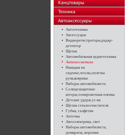
Канцтовары
Техника
Автоаксессуары
Автотехника
Аксессуары
Видиорегистраторы,радар-
детектор
Щетки
Автомобильная аудиотехника
Автокосметика
Накидки на
сиденье,чехлы,оплетка
руля,коврики.
Наборы автомобилиста
Солнцезащитные
шторы,тонировочная пленка
Детские удерж.ус-ва
Щетки стеклоочистителя
Губки, салфетки
Аптечка
Автоэлектрика, свет
Наборы автомобилиста,
домкраты, воронки