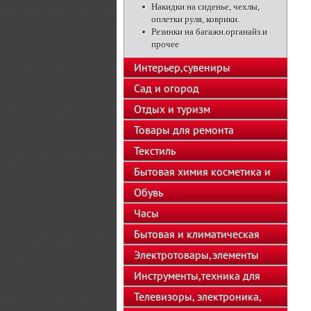
Накидки на сиденье, чехлы,
оплетки руля, коврики.
Резинки на багажн.органайз.и
прочее
Интерьер,сувениры
Сад и огород
Отдых и туризм
Товары для ремонта
Текстиль
Бытовая химия косметика и
парфюмерия
Обувь
Часы
Бытовая и климатическая
техника
Электротовары,элементы
питания
Инструменты,техника для
подсобного хозяйства
Телевизоры, электроника,