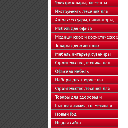
телефоны
Электротовары, элементы
питания, освещение
Инструменты, техника для
подсобного хозяйства
Автоаксессуары, навигаторы,
автозвук
Мебель для офиса
Медицинское и косметическое
оборудование
Товары для животных
Мебель,интерьер,сувениры
Строительство, техника для
хозяйства
Офисная мебель
Наборы для творчества
Строительство, техника для
подсобного хозяйства
Товары для здоровья и
красоты
Бытовая химия, косметика и
парфюмерия
Новый Год
Не для сайта